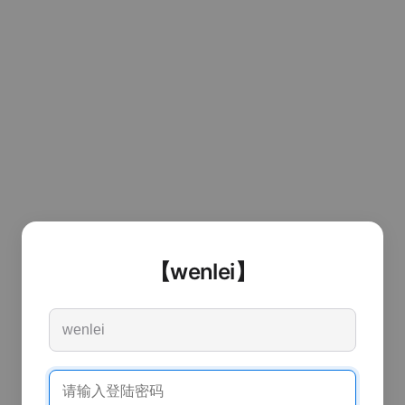
【wenlei】